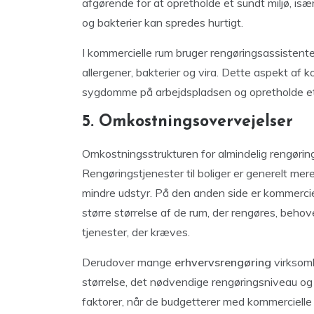
afgørende for at opretholde et sundt miljø, isæ
og bakterier kan spredes hurtigt.
I kommercielle rum bruger rengøringsassistenter
allergener, bakterier og vira. Dette aspekt af 
sygdomme på arbejdspladsen og opretholde et 
5. Omkostningsovervejelser
Omkostningsstrukturen for almindelig rengøri
Rengøringstjenester til boliger er generelt me
mindre udstyr. På den anden side er kommercie
større størrelse af de rum, der rengøres, behov
tjenester, der kræves.
Derudover mange
erhvervsrengøring
virksomh
størrelse, det nødvendige rengøringsniveau o
faktorer, når de budgetterer med kommercielle