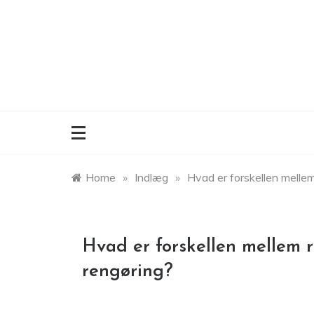
Skip
to
content
Home
»
Indlæg
»
Hvad er forskellen melle
Hvad er forskellen mellem 
rengøring?