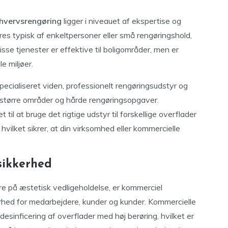
hvervsrengøring
ligger i niveauet af ekspertise og
es typisk af enkeltpersoner eller små rengøringshold,
se tjenester er effektive til boligområder, men er
le miljøer.
ecialiseret viden, professionelt rengøringsudstyr og
re større områder og hårde rengøringsopgaver.
il at bruge det rigtige udstyr til forskellige overflader
vilket sikrer, at din virksomhed eller kommercielle
sikkerhed
e på æstetisk vedligeholdelse, er kommerciel
rhed for medarbejdere, kunder og kunder. Kommercielle
 desinficering af overflader med høj berøring, hvilket er