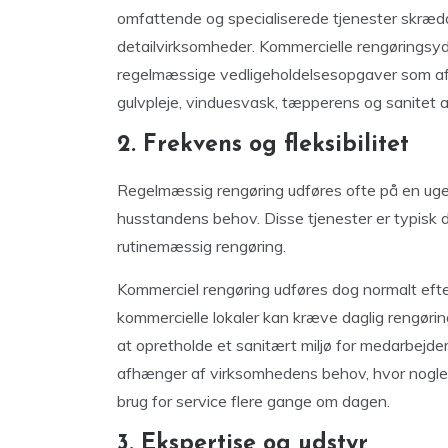
omfattende og specialiserede tjenester skrædde
detailvirksomheder. Kommercielle rengøringsyd
regelmæssige vedligeholdelsesopgaver som af
gulvpleje, vinduesvask, tæpperens og sanitet 
2. Frekvens og fleksibilitet
Regelmæssig rengøring udføres ofte på en ugent
husstandens behov. Disse tjenester er typisk d
rutinemæssig rengøring.
Kommerciel rengøring udføres dog normalt efter
kommercielle lokaler kan kræve daglig rengøring
at opretholde et sanitært miljø for medarbejde
afhænger af virksomhedens behov, hvor nogle 
brug for service flere gange om dagen.
3. Ekspertise og udstyr