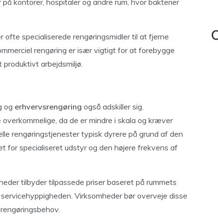
r på kontorer, hospitaler og andre rum, hvor bakterier
C
 ofte specialiserede rengøringsmidler til at fjerne
kommerciel rengøring er især vigtigt for at forebygge
produktivt arbejdsmiljø.
ng og
erhvervsrengøring
også adskiller sig.
re overkommelige, da de er mindre i skala og kræver
lle rengøringstjenester typisk dyrere på grund af den
et for specialiseret udstyr og den højere frekvens af
eder tilbyder tilpassede priser baseret på rummets
g servicehyppigheden. Virksomheder bør overveje disse
 rengøringsbehov.