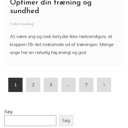
Optimer din træning og
sundhed
5 Min Reading
At være ung og rask betyder ikke nødvendigvis, at
kroppen får det maksimale ud af træningen. Mange
unge har en naturlig høj energi og god
1
2
3
…
7
Søg
Søg