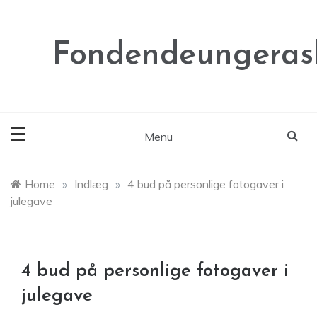
Skip
to
content
Fondendeungeras
Menu
Home
»
Indlæg
»
4 bud på personlige fotogaver i
julegave
4 bud på personlige fotogaver i
julegave